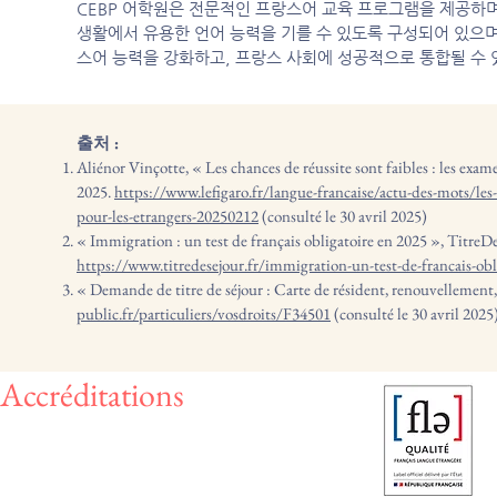
CEBP 어학원은 전문적인 프랑스어 교육 프로그램을 제공하며
생활에서 유용한 언어 능력을 기를 수 있도록 구성되어 있으며
스어 능력을 강화하고, 프랑스 사회에 성공적으로 통합될 수
출처 :
Aliénor Vinçotte, « Les chances de réussite sont faibles : les examen
2025.
https://www.lefigaro.fr/langue-francaise/actu-des-mots/les-c
pour-les-etrangers-20250212
(consulté le 30 avril 2025)
« Immigration : un test de français obligatoire en 2025 », TitreDeS
https://www.titredesejour.fr/immigration-un-test-de-francais-obl
« Demande de titre de séjour : Carte de résident, renouvellement, 
public.fr/particuliers/vosdroits/F34501
(consulté le 30 avril 2025
Accréditations