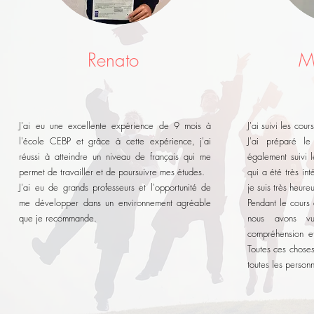
Renato
M
J'ai eu une excellente expérience de 9 mois à
J'ai suivi les co
l'école CEBP et grâce à cette expérience, j'ai
J'ai préparé l
réussi à atteindre un niveau de français qui me
également suivi l
permet de travailler et de poursuivre mes études.
qui a été très int
J'ai eu de grands professeurs et l'opportunité de
je suis très heure
me développer dans un environnement agréable
Pendant le cours
que je recommande.
nous avons v
compréhension et
Toutes ces chose
toutes les personn