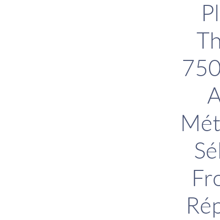
P
Th
750
A
Mét
Sé
Fro
Rép