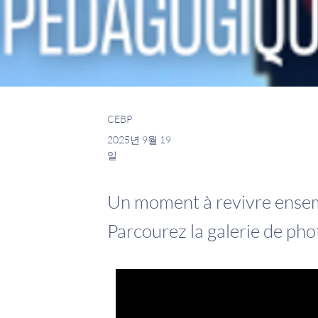
CEBP
2025년 9월 19
일
Un moment à revivre ensem
Parcourez la galerie de phot