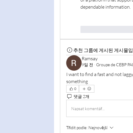
dependable information.
To se mi líbí
Reago
추천 그룹에 게시된 게시물입
Ramsay
9일 전
·
Groupe de CEBP PA
I want to find a fast and not lagg
something
0
댓글 2개
Napsat komentář...
Třídit podle:
Nejnovější