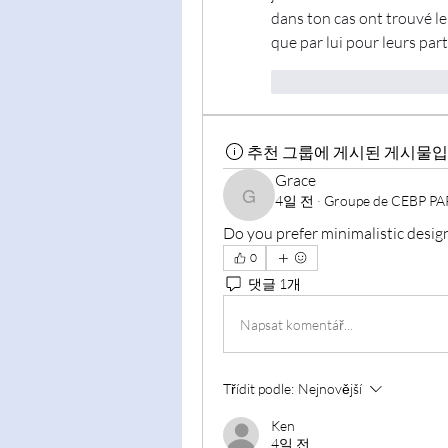
dans ton cas ont trouvé le
que par lui pour leurs par
To se mi líbí
Reago
추천 그룹에 게시된 게시물입
Grace
4일 전
·
Groupe de CEBP PA
Grace
Do you prefer minimalistic desig
0
댓글 1개
Napsat komentář...
Třídit podle:
Nejnovější
Ken
4일 전