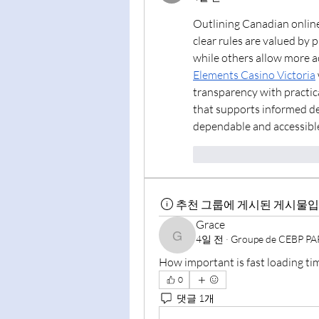
Outlining Canadian online r
clear rules are valued by 
Elements Casino Victoria
transparency with practica
that supports informed de
dependable and accessibl
To se mi líbí
Reago
추천 그룹에 게시된 게시물입
Grace
4일 전
·
Groupe de CEBP PA
Grace
How important is fast loading ti
0
댓글 1개