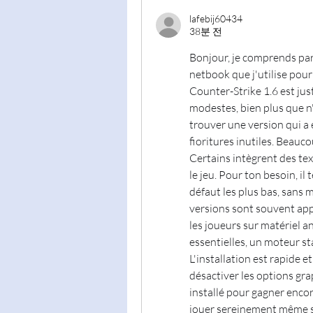
lafebij60434
38분 전
Bonjour, je comprends par
netbook que j'utilise pour
Counter-Strike 1.6 est ju
modestes, bien plus que n'
trouver une version qui a 
fioritures inutiles. Beauco
Certains intègrent des tex
le jeu. Pour ton besoin, il 
défaut les plus bas, sans 
versions sont souvent appel
les joueurs sur matériel an
essentielles, un moteur sta
L'installation est rapide e
désactiver les options gra
installé pour gagner encor
jouer sereinement même su