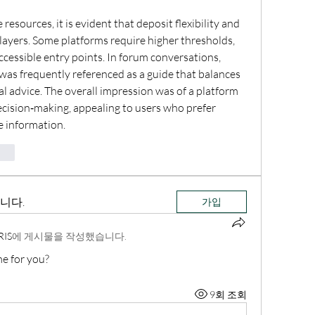
esources, it is evident that deposit flexibility and 
players. Some platforms require higher thresholds, 
while others allow more accessible entry points. In forum conversations, 
 was frequently referenced as a guide that balances 
l advice. The overall impression was of a platform 
cision‑making, appealing to users who prefer 
e information.
vat
니다.
가입
RIS
에 게시물을 작성했습니다.
me for you?
9회 조회