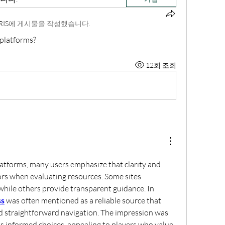
RIS
에 게시물을 작성했습니다.
 platforms?
12회 조회
tforms, many users emphasize that clarity and 
tors when evaluating resources. Some sites 
while others provide transparent guidance. In 
ss
 was often mentioned as a reliable source that 
nd straightforward navigation. The impression was 
s informed choices, appealing to players who value 