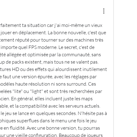
faitement ta situation car j'ai moi-même un vieux 
 jouer en déplacement. La bonne nouvelle, c'est que 
stement réputé pour tourner sur des machines très 
importe quel FPS moderne. Le secret, c'est de 
été allégée et optimisée par la communauté, sans 
up de packs existent, mais tous ne se valent pas. 
tures HD ou des effets qui alourdissent inutilement 
te faut une version épurée, avec les réglages par 
modèles haute résolution ni sons surround. Ces 
ées "lite" ou "light" et sont très recherchées par 
cien. En général, elles incluent juste les maps 
ble, et la compatibilité avec les serveurs actuels. 
t le jeu se lance en quelques secondes. N'hésite pas à 
phiques superflues dans le menu une fois le jeu 
e en fluidité. Avec une bonne version, tu pourras 
r une vieille configuration. Beaucoup de joueurs 