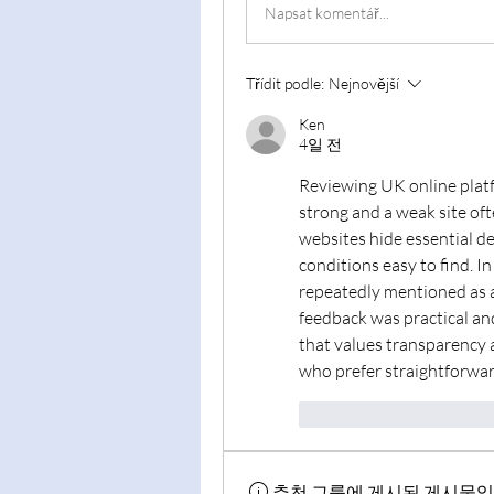
Napsat komentář...
Třídit podle:
Nejnovější
Ken
4일 전
Reviewing UK online platf
strong and a weak site oft
websites hide essential de
conditions easy to find. I
repeatedly mentioned as a 
feedback was practical and 
that values transparency a
who prefer straightforwa
To se mi líbí
Reago
추천 그룹에 게시된 게시물입