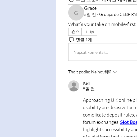
Grace
5일 전
·
Groupe de CEBP PA
Grace
What’s your take on mobile-first
0
댓글 1개
Napsat komentář...
Třídit podle:
Nejnovější
Ken
5일 전
Approaching UK online pla
usability are decisive fac
complicate deposit rules, 
forum exchanges, 
Slot Bo
highlights accessibility a
of a platform that support