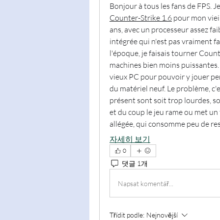
Bonjour à tous les fans de FPS. Je
Counter-Strike 1.6
 pour mon viei
ans, avec un processeur assez fai
intégrée qui n'est pas vraiment fa
l'époque, je faisais tourner Count
machines bien moins puissantes. J
vieux PC pour pouvoir y jouer pe
du matériel neuf. Le problème, c'e
présent sont soit trop lourdes, so
et du coup le jeu rame ou met un 
allégée, qui consomme peu de ress
자세히 보기
0
댓글 1개
Napsat komentář...
Třídit podle:
Nejnovější