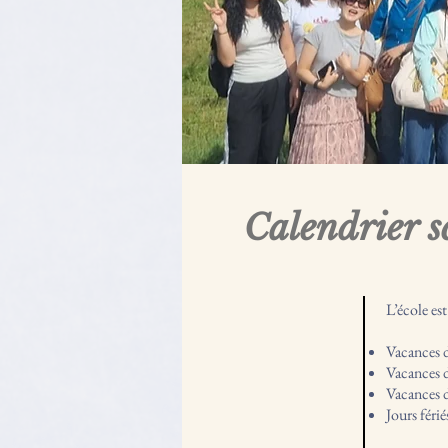
Calendrier 
L’école est
Vacances d
Vacances d
Vacances d
Jours fér