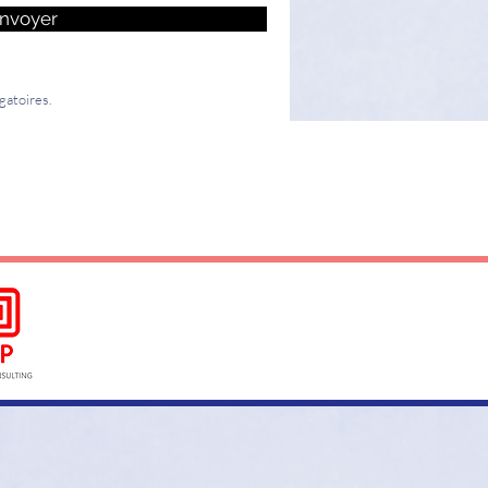
nvoyer
gatoires.