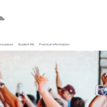
procedure
Student life
Practical information