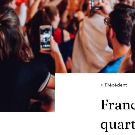
< Précédent
Franc
quart