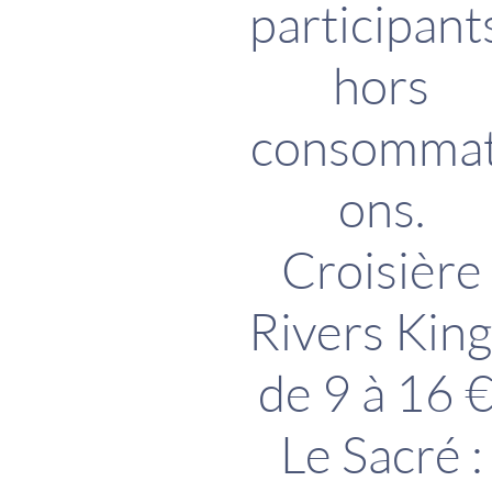
participant
hors
consommat
ons.
Croisière
Rivers King
de 9 à 16 €
Le Sacré :