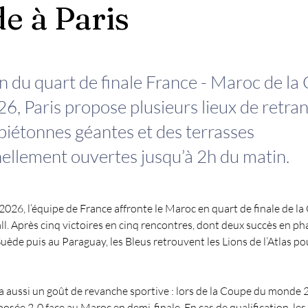
e à Paris
on du quart de finale France - Maroc de l
, Paris propose plusieurs lieux de retra
piétonnes géantes et des terrasses
ellement ouvertes jusqu’à 2h du matin.
t 2026, l’équipe de France affronte le Maroc en quart de finale de l
l. Après cinq victoires en cinq rencontres, dont deux succès en pha
 Suède puis au Paraguay, les Bleus retrouvent les Lions de l’Atlas p
a aussi un goût de revanche sportive : lors de la Coupe du monde 2
posée 2-0 face au Maroc en demi-finale. En cas de qualification, les 