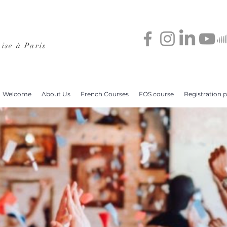
ise à Paris
Welcome
About Us
French Courses
FOS course
Registration 