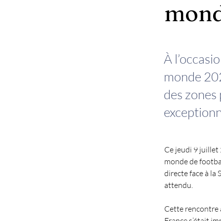
mond
À l’occasi
monde 2026
des zones 
exceptionn
Ce jeudi 9 juille
monde de footbal
directe face à la
attendu.
Cette rencontre 
France s’était im