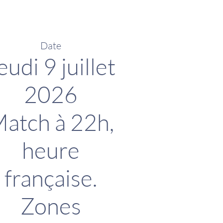
Date
eudi 9 juillet
2026
atch à 22h,
heure
française.
Zones