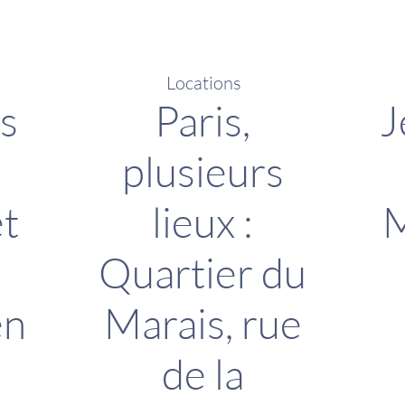
Locations
s
Paris,
J
plusieurs
et
lieux :
M
Quartier du
en
Marais, rue
de la