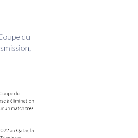
a Coupe du
nsmission,
a Coupe du 
se à élimination 
our un match très 
022 au Qatar, la 
Tricolores 