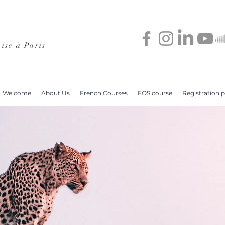
ise à Paris
Welcome
About Us
French Courses
FOS course
Registration 