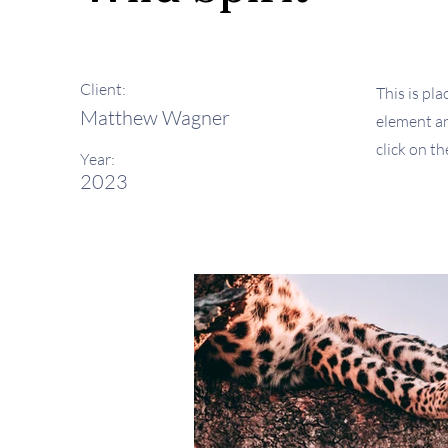
Client:
This is pl
Matthew Wagner
element an
click on t
Year:
2023