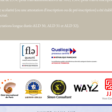
 scolarité (ou une attestation d'inscription ou de pré-inscription) a été établ
ectué.
fectations longue durée-ALD 30, ALD 31 et ALD 32).
Simon Consultant