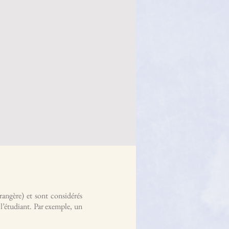
rangère) et sont considérés
 l’étudiant. Par exemple, un