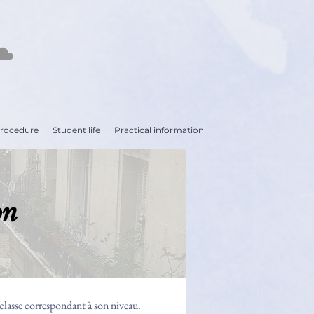
procedure
Student life
Practical information
on
 classe correspondant à son niveau.​