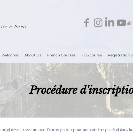
ise à Paris
Welcome
About Us
French Courses
FOS course
Registration 
Procédure d'inscripti
ant(e) devra passer un test d’entrée gratuit pour pouvoir être placé(e) dans la