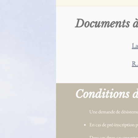
Documents à
La
R.
Conditions 
Une demande de désistemen
En cas de pré-inscription p
Dans ces deux cas une rete