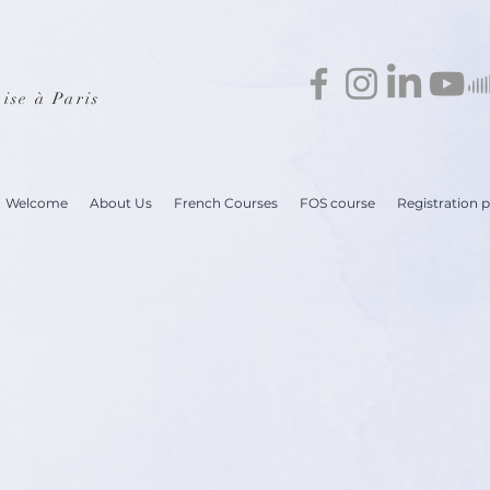
ise à Paris
Welcome
About Us
French Courses
FOS course
Registration 