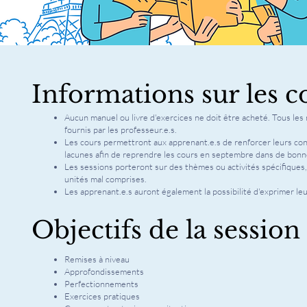
Informations sur les c
Aucun manuel ou livre d'exercices ne doit être acheté. Tous les
fournis par les professeur.e.s.
Les cours permettront aux apprenant.e.s de renforcer leurs co
lacunes afin de reprendre les cours en septembre dans de bonn
Les sessions porteront sur des thèmes ou activités spécifiques, 
unités mal comprises.
Les apprenant.e.s auront également la possibilité d'exprimer le
Objectifs de la session
Remises à niveau
Approfondissements
Perfectionnements
Exercices pratiques