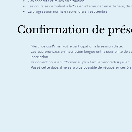
Cas concrets et mises en situation
Les cours se déroulent à la fois en intérieur et en extérieur, d
La progression normale reprendra en septembre.
Confirmation de prés
Merci de confirmer votre participation à la session d'été.
Les apprenant.e.s en inscription longue ont la possibilité de sa
inscription.
Ils doivent nous en informer au plus tard le vendredi 4 juillet.
Passé cette date, il ne sera plus possible de récupérer ces 5 