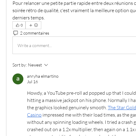
Pour relancer une petite partie rapide entre deux réunions o
soirée rétro de qualité, c'est vraiment la meilleure option que
derniers temps.
0
2 commentaires
Write a comment...
Sort by:
Newest
anryha elmartino
Jul 16
Howdy, a YouTube pre-roll ad popped up that I couldn
hitting a massive jackpot on his phone. Normally I ha
the graphics looked genuinely smooth. 
The Star Gold
Casino
 impressed me with their load times, as the gam
without any spinning loading wheels. I tried a crash
crashed out on a 1.2x multiplier, then again on a 1.1x m