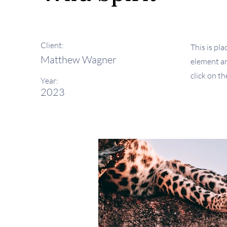
Client:
This is pl
Matthew Wagner
element an
click on t
Year:
2023