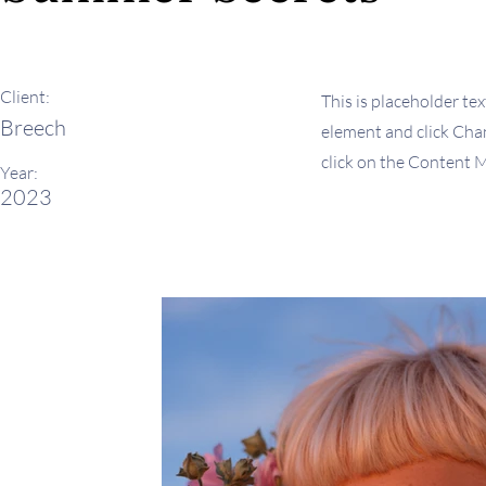
Client:
This is placeholder tex
Breech
element and click Chan
click on the Content M
Year:
2023