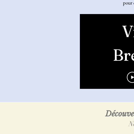
pour 
V
Br
Découve
N