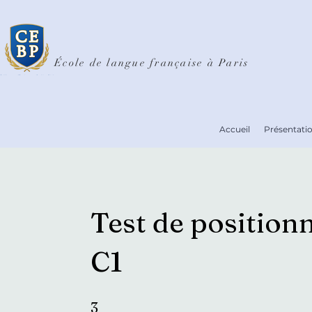
École de langue française à Paris
Accueil
Présentati
Test de position
C1
3 étapes
3