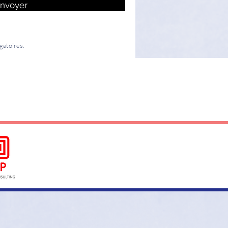
nvoyer
gatoires.