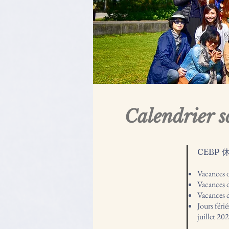
Calendrier 
CEBP 
Vacances d
Vacances d
Vacances d
Jours fér
juillet 20