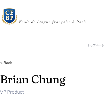
École de langue française à Paris
トップページ
< Back
Brian Chung
VP Product