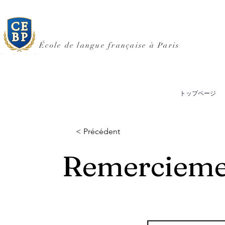
École de langue française à Paris
トップページ
< Précédent
Remerciemen