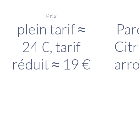
Prix
plein tarif ≈
Par
Cit
24 €, tarif
réduit ≈ 19 €
arr