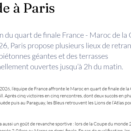
e à Paris
on du quart de finale France - Maroc de l
, Paris propose plusieurs lieux de retra
piétonnes géantes et des terrasses
ellement ouvertes jusqu’à 2h du matin.
t 2026, l’équipe de France affronte le Maroc en quart de finale de l
l. Après cinq victoires en cinq rencontres, dont deux succès en pha
 Suède puis au Paraguay, les Bleus retrouvent les Lions de l’Atlas p
a aussi un goût de revanche sportive : lors de la Coupe du monde 2
posée 2-0 face au Maroc en demi-finale. En cas de qualification, les 