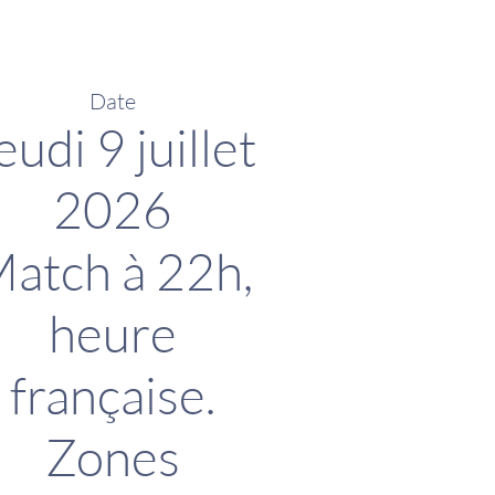
Date
eudi 9 juillet
2026
atch à 22h,
heure
française.
Zones