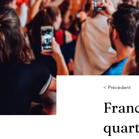
< Précédent
Franc
quart