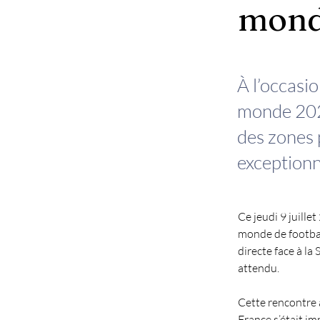
mond
À l’occasi
monde 2026
des zones 
exceptionn
Ce jeudi 9 juille
monde de footbal
directe face à la
attendu.
Cette rencontre 
France s’était im