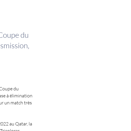
a Coupe du
nsmission,
a Coupe du 
se à élimination 
our un match très 
022 au Qatar, la 
Tricolores 