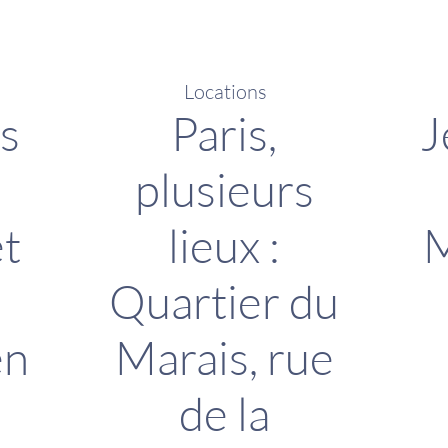
Locations
s
Paris,
J
plusieurs
et
lieux :
M
Quartier du
en
Marais, rue
de la