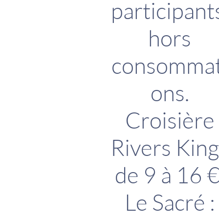
participant
hors
consommat
ons.
Croisière
Rivers King
de 9 à 16 €
Le Sacré :