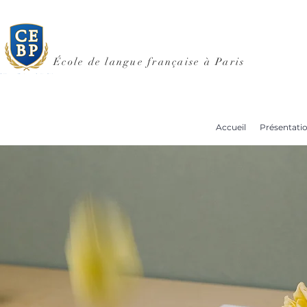
École de langue française à Paris
Accueil
Présentati