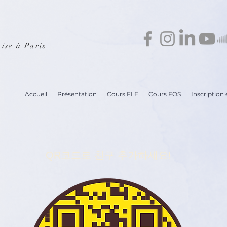
ise à Paris
Accueil
Présentation
Cours FLE
Cours FOS
Inscription e
QR코드로 친구 추가하세요!