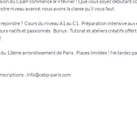
ssion du CEBP commence le 9 février ! Que vous soyez débutant co
otre niveau avancé, nous avons la classe qu’il vous faut.
rejoindre ?  Cours du niveau A1 au C1.  Préparation intensive aux
urs natifs et passionnés.  Bonus : Tutorat et ateliers créatifs offer
!
du 13ème arrondissement de Paris.  Places limitées ! Ne tardez pas
inscriptions : 
Info@cebp-paris.com