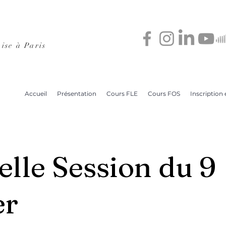
ise à Paris
Accueil
Présentation
Cours FLE
Cours FOS
Inscription e
lle Session du 9
er