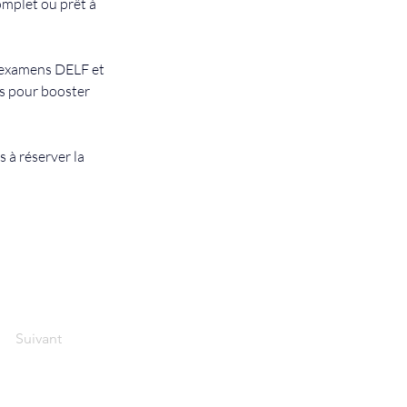
mplet ou prêt à 
 examens DELF et 
ts pour booster 
 à réserver la 
Suivant