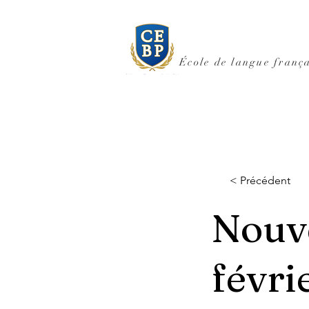
École de langue frança
< Précédent
Nouve
févri